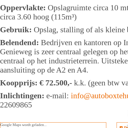
Oppervlakte:
Opslagruimte circa 10 mtr
circa 3.60 hoog (115m³)
Gebruik:
Opslag, stalling of als kleine
Belendend:
Bedrijven en kantoren op In
Genieweg is zeer centraal gelegen op 
centraal op het industrieterrein. Uitste
aansluiting op de A2 en A4.
Koopprijs:
€ 72.500,-
k.k. (geen btw va
Inlichtingen:
e-mail:
info@autoboxtehu
22609865
Google Maps wordt geladen...
Do