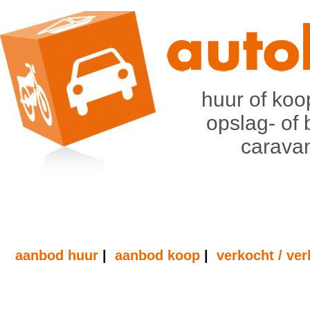
huur of koo
opslag- of 
caravan
aanbod huur
|
aanbod koop
|
verkocht / ve