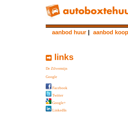
aanbod huur
|
aanbod koo
links
De Zilvermijn
Google
Facebook
Twitter
Google+
LinkedIn