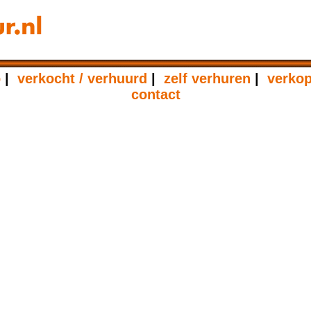
p
|
verkocht / verhuurd
|
zelf verhuren
|
verko
contact