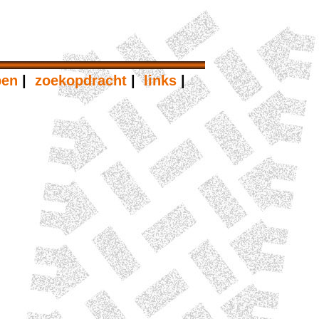
pen
|
zoekopdracht
|
links
|