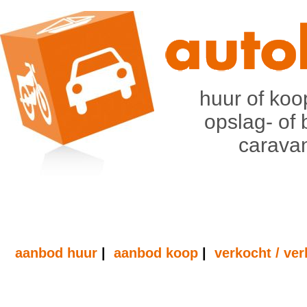
huur of koo
opslag- of 
caravan
aanbod huur
|
aanbod koop
|
verkocht / ve